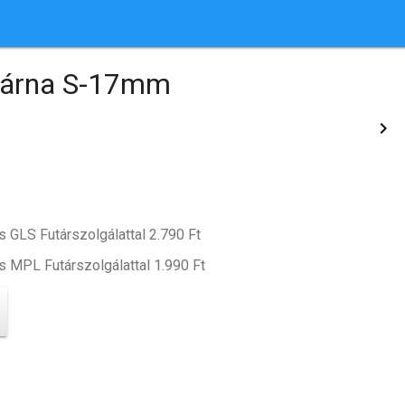
párna S-17mm
keyboard_arrow_right
s GLS Futárszolgálattal 2.790 Ft
s MPL Futárszolgálattal 1.990 Ft