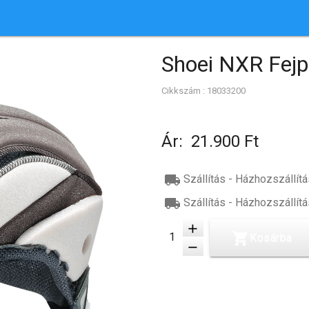
Shoei NXR Fej
Cikkszám : 18033200
Ár:
21.900 Ft
local_shipping
Szállítás - Házhozszállítá
local_shipping
Szállítás - Házhozszállítá
add
Kosárba
remove