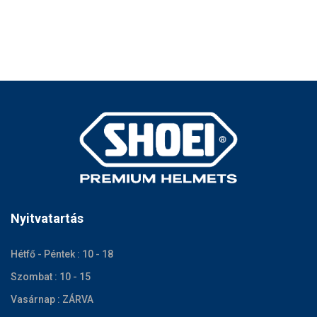
Nyitvatartás
Hétfő - Péntek : 10 - 18
Szombat : 10 - 15
Vasárnap : ZÁRVA