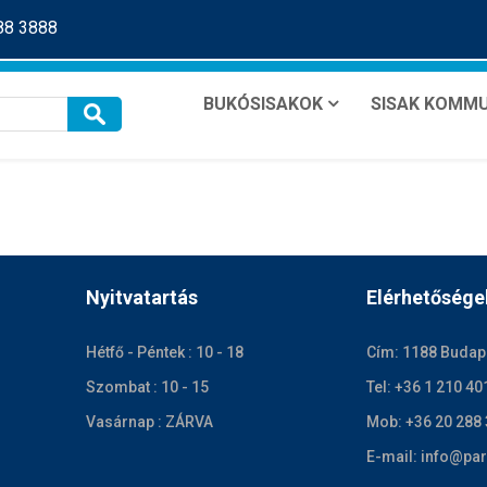
288 3888
BUKÓSISAKOK
SISAK KOMMU
Nyitvatartás
Elérhetősége
Hétfő - Péntek : 10 - 18
Cím: 1188 Budape
Szombat : 10 - 15
Tel: +36 1 210 40
Vasárnap : ZÁRVA
Mob: +36 20 288
E-mail: info@par