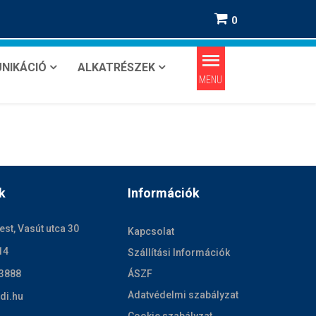
0
NIKÁCIÓ
ALKATRÉSZEK
k
Információk
st, Vasút utca 30
Kapcsolat
14
Szállítási Információk
 3888
ÁSZF
Adatvédelmi szabályzat
di.hu