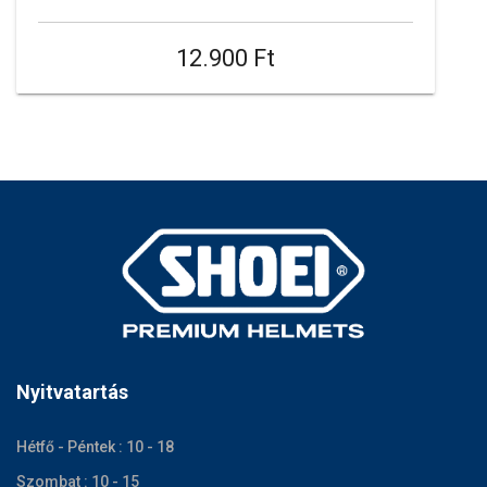
12.900 Ft
Nyitvatartás
Hétfő - Péntek : 10 - 18
Szombat : 10 - 15