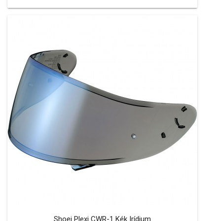
Shoei Plexi CWR-1 Kék Irídium