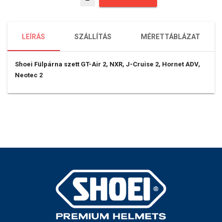
remove
LEÍRÁS
SZÁLLÍTÁS
MÉRETTÁBLÁZAT
Shoei Fülpárna szett GT-Air 2, NXR, J-Cruise 2, Hornet ADV,
Neotec 2