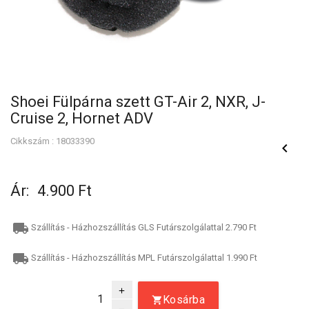
Shoei Fülpárna szett GT-Air 2, NXR, J-
Cruise 2, Hornet ADV
Cikkszám : 18033390
keyboard_arrow_left
Ár:
4.900 Ft
local_shipping
Szállítás - Házhozszállítás GLS Futárszolgálattal 2.790 Ft
local_shipping
Szállítás - Házhozszállítás MPL Futárszolgálattal 1.990 Ft
add
Kosárba