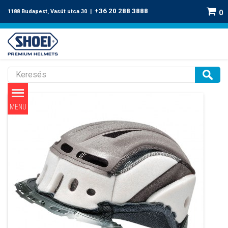
+36 20 288 3888
1188 Budapest, Vasút utca 30 |
0
Neotec arc és fejpárnák