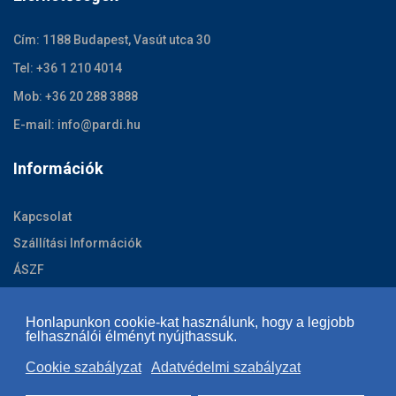
Cím: 1188 Budapest, Vasút utca 30
Tel: +36 1 210 4014
Mob: +36 20 288 3888
E-mail: info@pardi.hu
Információk
Kapcsolat
Szállítási Információk
ÁSZF
Adatvédelmi szabályzat
Honlapunkon cookie-kat használunk, hogy a legjobb
Cookie szabályzat
felhasználói élményt nyújthassuk.
Cookie szabályzat
Adatvédelmi szabályzat
Copyright © 2026 | www.shoeibukosisak.hu | Minden jog