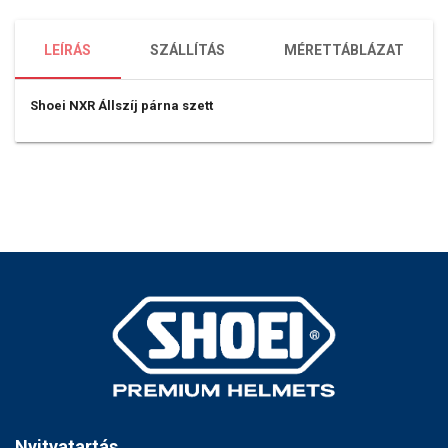
LEÍRÁS
SZÁLLÍTÁS
MÉRETTÁBLÁZAT
Shoei NXR Állszíj párna szett
Nyitvatartás