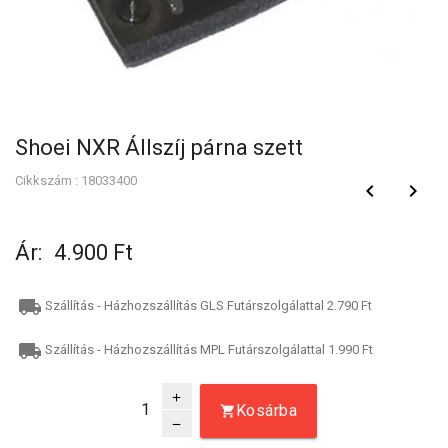
Shoei NXR Állszíj párna szett
Cikkszám : 18033400
keyboard_arrow_left
keyboard_arrow_right
Ár:
4.900 Ft
local_shipping
Szállítás - Házhozszállítás GLS Futárszolgálattal 2.790 Ft
local_shipping
Szállítás - Házhozszállítás MPL Futárszolgálattal 1.990 Ft
add
Kosárba
remove