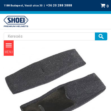
+36 20 288 3888
1188 Budapest, Vasút utca 30 |
0