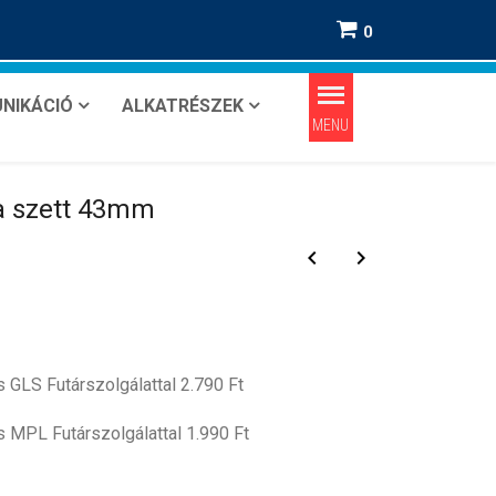
0
NIKÁCIÓ
ALKATRÉSZEK
a szett 43mm
keyboard_arrow_left
keyboard_arrow_right
s GLS Futárszolgálattal 2.790 Ft
s MPL Futárszolgálattal 1.990 Ft