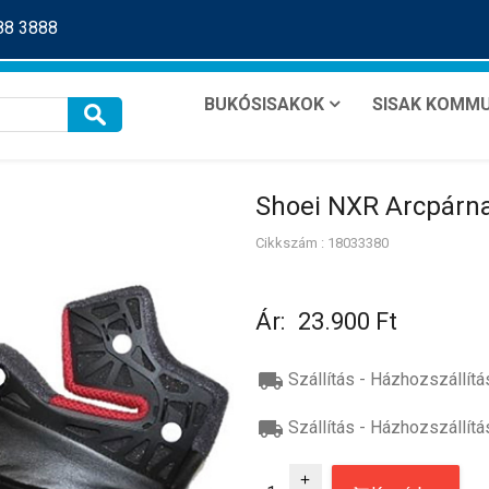
288 3888
BUKÓSISAKOK
SISAK KOMMU
Shoei NXR Arcpárn
Cikkszám : 18033380
Ár:
23.900 Ft
local_shipping
Szállítás - Házhozszállítá
local_shipping
Szállítás - Házhozszállítá
add