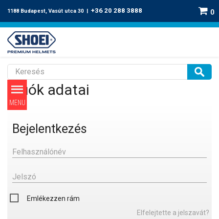
+36 20 288 3888
1188 Budapest, Vasút utca 30 |
0
A fiók adatai
Bejelentkezés
Felhasználónév
Jelszó
Emlékezzen rám
Elfelejtette a jelszavát?